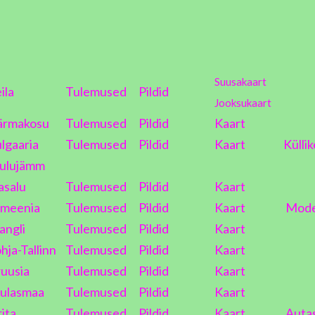
Suusakaart
ila
Tulemused
Pildid
Jooksukaart
ärmakosu
Tulemused
Pildid
Kaart
lgaaria
Tulemused
Pildid
Kaart
Küllik
ulujämm
asalu
Tulemused
Pildid
Kaart
meenia
Tulemused
Pildid
Kaart
Mod
angli
Tulemused
Pildid
Kaart
hja-Tallinn
Tulemused
Pildid
Kaart
uusia
Tulemused
Pildid
Kaart
ulasmaa
Tulemused
Pildid
Kaart
rita
Tulemused
Pildid
Kaart
Auta