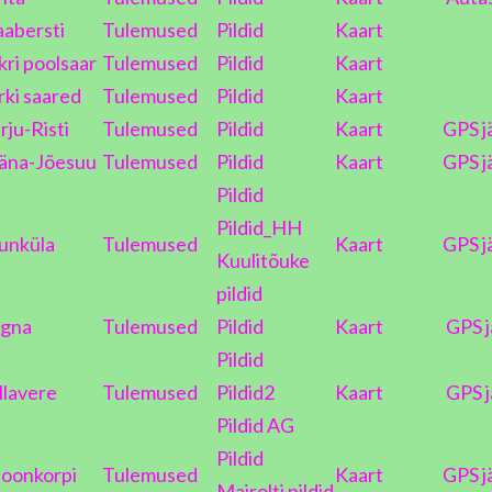
abersti
Tulemused
Pildid
Kaart
kri poolsaar
Tulemused
Pildid
Kaart
rki saared
Tulemused
Pildid
Kaart
rju-Risti
Tulemused
Pildid
Kaart
GPS j
äna-Jõesuu
Tulemused
Pildid
Kaart
GPS j
Pildid
Pildid_HH
unküla
Tulemused
Kaart
GPS j
Kuulitõuke
pildid
gna
Tulemused
Pildid
Kaart
GPS j
Pildid
llavere
Tulemused
Pildid2
Kaart
GPS j
Pildid AG
Pildid
poonkorpi
Tulemused
Kaart
GPS j
Mairolti pildid