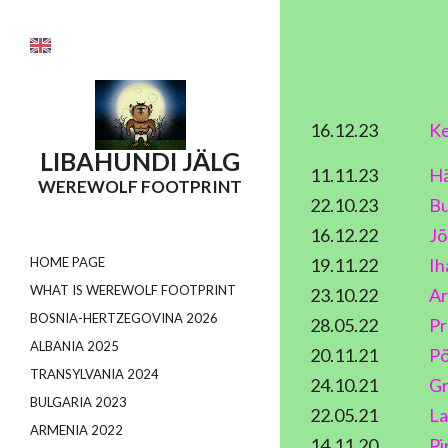
16.12.23
Ke
LIBAHUNDI
JÄLG
11.11.23
H
WEREWOLF FOOTPRINT
22.10.23
Bu
16.12.22
Jõ
19.11.22
Ih
HOME PAGE
WHAT IS WEREWOLF FOOTPRINT
23.10.22
Ar
BOSNIA-HERTZEGOVINA 2026
28.05.22
Pr
ALBANIA 2025
20.11.21
Põ
TRANSYLVANIA 2024
24.10.21
Gr
BULGARIA 2023
22.05.21
La
ARMENIA 2022
14.11.20
Pi