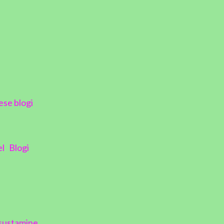
ese blogi
el
Blogi
sustamine