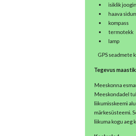
isiklik joog
haava sidumi
kompass
termotekk
lamp
GPS seadmete ka
Tegevus maastik
Meeskonna esmane 
Meeskondadel tul
liikumisskeemi alu
märkesüsteemi. So
liikuma kogu aeg 