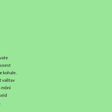
vate
gusest
e kohale.
t valitav
n mõni
seid
.