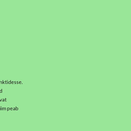
nktidesse.
d
evat
iim peab