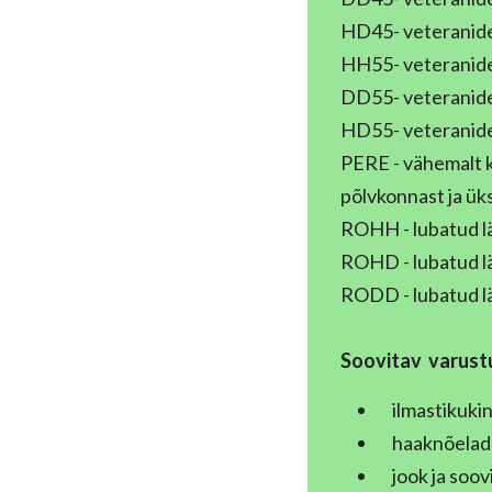
HD45- veteranide 
HH55- veteranide 
DD55- veteranide 
HD55- veteranide 
PERE - vähemalt k
põlvkonnast ja ük
ROHH - lubatud lä
ROHD - lubatud lä
RODD - lubatud lä
Soovitav
varust
ilmastikukin
haaknõelad 
jook ja soov