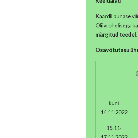
Keelualad
Kaardil punase vi
Oliivrohelisega ka
märgitud teedel
.
Osavõtutasu ühe 
2
kuni
14.11.2022
15.11-
17.11.2022