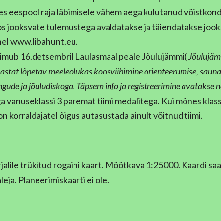
s eespool raja läbimisele vähem aega kulutanud võistkond
oos jooksvate tulemustega avaldatakse ja täiendatakse jook
hel www.libahunt.eu.
imub 16.detsembril Laulasmaal peale Jõulujämmi(
Jõulujä
aastat lõpetav meeleolukas koosviibimine orienteerumise, sauna
gude ja jõuludiskoga. Täpsem info ja registreerimine avatakse 
a vanuseklassi 3 paremat tiimi medalitega. Kui mõnes klass
 on korraldajatel õigus autasustada ainult võitnud tiimi.
jalile trükitud rogaini kaart. Mõõtkava 1:25000. Kaardi saa
leja. Planeerimiskaarti ei ole.