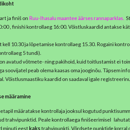
dikoht
rt ja finiš on
Ruu-Ihasalu maantee äärses rannaparklas.
St
10:00 , finishi kontrollaeg 16:00. Võistluskaardid antakse kät
 kell 10.30 ja lõpetamise kontrollaeg 15.30. Rogaini kontro
kontrollaeg 5 tundi).
on avatud võtmete- ning pakihoid, kuid toitlustamist ei toi
ga soovijatel peab olema kaasas oma jooginõu. Täpsem inf
al. Võistlusmaastiku kaardid on saadaval igale registreerinu
use määramine
etapil määratakse kontrollaja jooksul kogutud punktisumma
ud trahvipunktid. Peale kontrollaega finišeerimisel lahuta
d minuti eest
kaks
trahvipunkti. Võrdsete punktide korral 