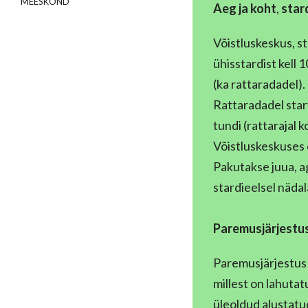
MEESKOND
Aeg
ja koht
,
star
Võistluskeskus, sta
ühisstardist kell 
(ka rattaradadel).
Rattaradadel start
tundi (rattarajal 
Võistluskeskuses 
Pakutakse juua, a
stardieelsel nädal
P
aremusjärjest
Paremusjärjestus 
millest on lahutat
üleoldud alustatu