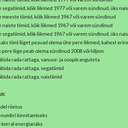
segatiimid, kõik liikmed 1977 või varem sündinud, üks nais
meeste tiimid, kõik liikmed 1967 või varem sündinud
naiste tiimid, kõik liikmed 1967 või varem sündinud
segatiimid, kõik liikmed 1967 või varem sündinud, üks nais
aks tiimi liiget peavad olema ühe pere liikmed, kahest erin
s pere liige peab olema sündinud 2008 või hiljem
bida rada rattaga, vanuse- ja soopiiranguteta
bida rada rattaga, segatiimid
bida rada rattaga, naistiimid
us:
del riietus
numbri kinnitamiseks
i korral energianäks