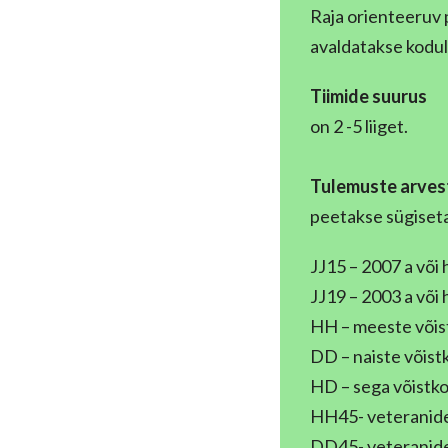
Raja orienteeruv 
avaldatakse kodul
Tiimide suurus
on 2 -5 liiget.
Tulemuste arves
peetakse sügisetap
JJ15 – 2007 a või
JJ19 – 2003 a või
HH – meeste võis
DD – naiste võist
HD – sega võistko
HH45- veteranide 
DD45- veteranide 