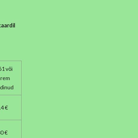
!
kaardil
1 või
arem
dinud
4 €
0 €