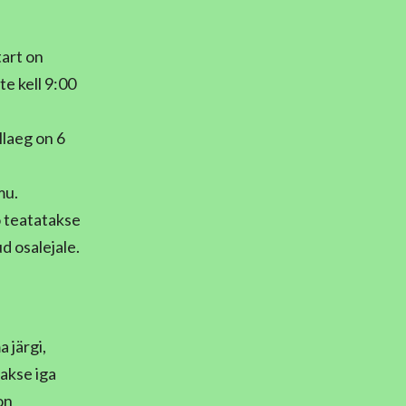
art on
te kell 9:00
llaeg on 6
mu.
o teatatakse
d osalejale.
 järgi,
takse iga
on