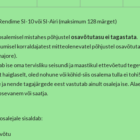
 Rendime SI-10 või SI-Airi (maksimum 128 märget)
salemisel mistahes põhjustel
osavõtutasu ei tagastata
.
umisel korraldajatest mitteolenevatel põhjustel osavõtuta
majore).
ab ise oma tervisliku seisundi ja maastikul ettevõetud tege
haiglaselt, oled nohune või köhid-siis osalema tulla ei tohi
a nende tagajärgede eest vastutab ainult osaleja ise. Alae
apsevanem või saatja.
salejale sisaldab:
avõtu