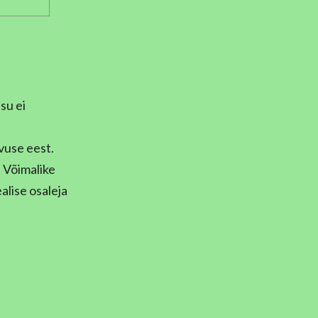
su ei
vuse eest.
! Võimalike
alise osaleja