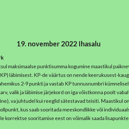
19. november 2022 Ihasalu
rk
ooksul maksimaalse punktisumma kogumine maastikul paikne
(KP) läbimisest. KP-de väärtus on nende keerukusest-kau
vahemikus 2-9 punkti ja vastab KP tunnusnumbri kümnelisel
rv, valik ja läbimise järjekord on iga võistkonna poolt vabal
ne), va juhtudel kui reeglid sätestavad teisiti. Maastikul o
llpunkt, kus saab sooritada meeskondlikke või individuaal
lle korrektse sooritamise eest on võimalik saada lisapunkte