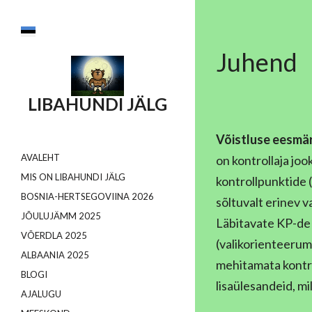
Juhend
LIBAHUNDI JÄLG
Võistluse eesmä
AVALEHT
on kontrollaja j
MIS ON LIBAHUNDI JÄLG
kontrollpunktide 
BOSNIA-HERTSEGOVIINA 2026
sõltuvalt erinev 
JÕULUJÄMM 2025
Läbitavate KP-de a
VÕERDLA 2025
(valikorienteerumi
ALBAANIA 2025
mehitamata kontro
BLOGI
lisaülesandeid, mi
AJALUGU