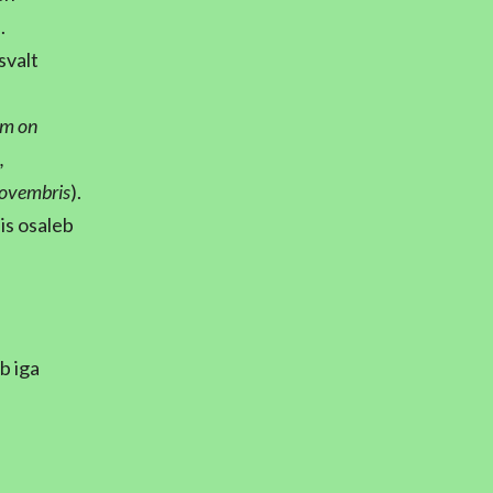
.
svalt
mm on
,
novembris
).
is osaleb
b iga