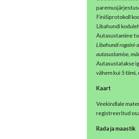
paremusjärjestuse
Finišiprotokoll k
Libahundi kodule
Autasustamine to
Libahundi rogaini-
autasustamise, män
Autasustatakse ig
vähem kui 5 tiimi,
Kaart
Veekindlale mater
registreeritud osa
Rada ja
maastik