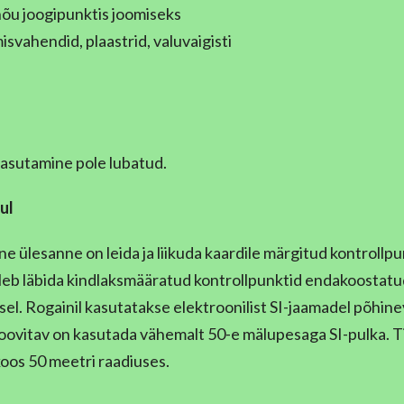
inõu joogipunktis joomiseks
svahendid, plaastrid, valuvaigisti
sutamine pole lubatud.
ul
ülesanne on leida ja liikuda kaardile märgitud kontrollpu
eb läbida kindlaksmääratud kontrollpunktid endakoostatu
sel. Rogainil kasutatakse elektroonilist SI-jaamadel põhin
ovitav on kasutada vähemalt 50-e mälupesaga SI-pulka. T
koos 50 meetri raadiuses.