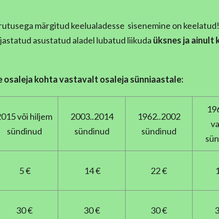
irutusega märgitud keelualadesse sisenemine on keelatud
jastatud asustatud aladel lubatud liikuda
üksnes ja ainult 
osaleja kohta vastavalt osaleja sünniaastale:
196
015 või hiljem
2003..2014
1962..2002
v
sündinud
sündinud
sündinud
sün
5 €
14 €
22 €
1
30 €
30 €
30 €
3