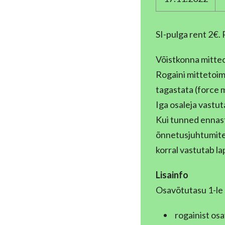
SI-pulga rent 2€.
Võistkonna mitteo
Rogaini mittetoim
tagastata (force 
Iga osaleja vastut
Kui tunned ennast 
õnnetusjuhtumite j
korral vastutab l
Lisainfo
Osavõtutasu 1-le o
rogainist os