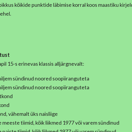
pikkus kõikide punktide läbimise korral koos maastiku kirje
ehel.
tust
il 15-s erinevas klassis alljärgnevalt:
 hiljem sündinud noored soopiiranguteta
 hiljem sündinud noored soopiiranguteta
tkond
kond
nd, vähemalt üks naisliige
meeste tiimid, kõik liikmed 1977 või varem sündinud
naiste tiimid, kõik liikmed 1977 või varem sündinud